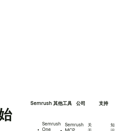
Semrush
其他工具
公司
支持
始
Semrush
Semrush
关
知
One
MCP
于
识