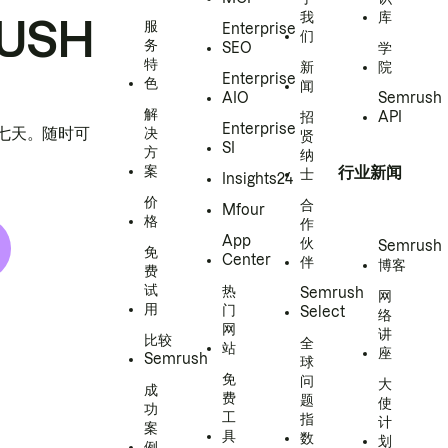
我
库
USH
服
Enterprise
们
务
SEO
学
特
新
院
Enterprise
色
闻
AIO
Semrush
解
招
API
Enterprise
h 七天。随时可
决
贤
SI
方
纳
案
行业新闻
士
Insights24
价
合
Mfour
格
作
App
伙
Semrush
免
Center
伴
博客
费
试
热
Semrush
网
用
门
Select
络
网
讲
比较
全
站
座
Semrush
球
免
问
大
成
费
题
使
功
工
指
计
案
具
数
划
例