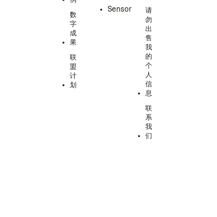
Sensor
请
数
勿
字
出
成
售
果
我
的
联
个
盟
人
计
信
划
息
联
系
我
们