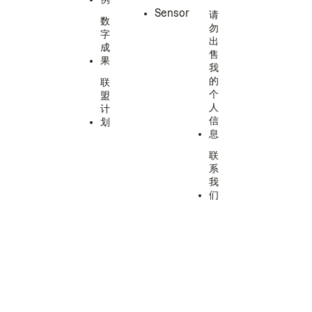
Sensor
请
数
勿
字
出
成
售
果
我
的
联
个
盟
人
计
信
划
息
联
系
我
们