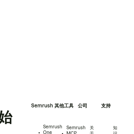
Semrush
其他工具
公司
支持
始
Semrush
Semrush
关
知
One
MCP
于
识