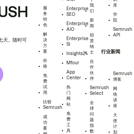
我
库
USH
服
Enterprise
们
务
SEO
学
特
新
院
Enterprise
色
闻
AIO
Semrush
解
招
API
Enterprise
h 七天。随时可
决
贤
SI
方
纳
案
行业新闻
士
Insights24
价
合
Mfour
格
作
App
伙
Semrush
免
Center
伴
博客
费
试
热
Semrush
网
用
门
Select
络
网
讲
比较
全
站
座
Semrush
球
免
问
大
成
费
题
使
功
工
指
计
案
具
数
划
例