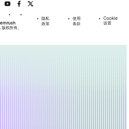
隐私
使用
Cookie
Semrush
设置
政策
条款
.
版权所有。