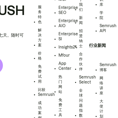
我
库
USH
服
Enterprise
们
务
SEO
学
特
新
院
Enterprise
色
闻
AIO
Semrush
解
招
API
Enterprise
h 七天。随时可
决
贤
SI
方
纳
案
行业新闻
士
Insights24
价
合
Mfour
格
作
App
伙
Semrush
免
Center
伴
博客
费
试
热
Semrush
网
用
门
Select
络
网
讲
比较
全
站
座
Semrush
球
免
问
大
成
费
题
使
功
工
指
计
案
具
数
划
例