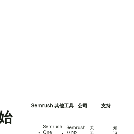
Semrush
其他工具
公司
支持
始
Semrush
Semrush
关
知
One
MCP
于
识