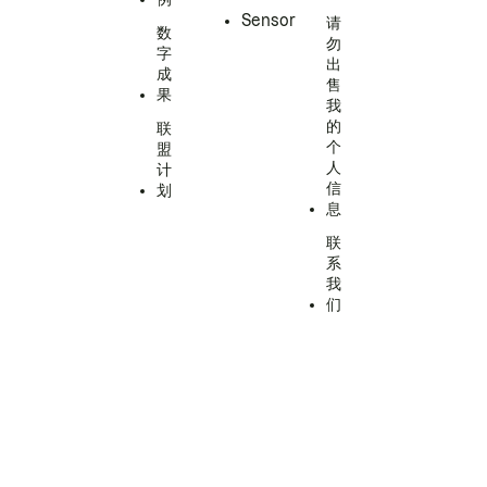
Sensor
请
数
勿
字
出
成
售
果
我
的
联
个
盟
人
计
信
划
息
联
系
我
们