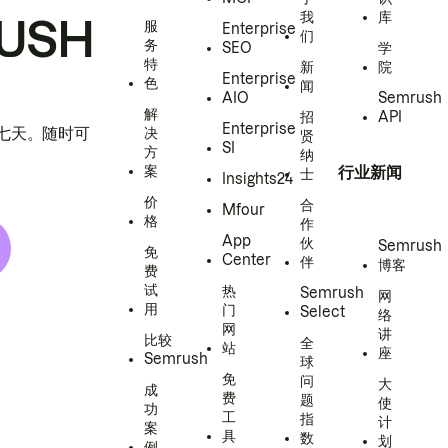
我
库
USH
服
Enterprise
们
务
SEO
学
特
新
院
Enterprise
色
闻
AIO
Semrush
解
招
API
Enterprise
h 七天。随时可
决
贤
SI
方
纳
案
行业新闻
士
Insights24
价
合
Mfour
格
作
App
伙
Semrush
免
Center
伴
博客
费
试
热
Semrush
网
用
门
Select
络
网
讲
比较
全
站
座
Semrush
球
免
问
大
成
费
题
使
功
工
指
计
案
具
数
划
例