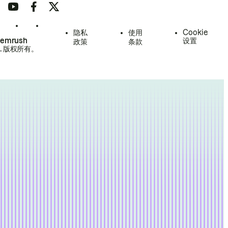
隐私
使用
Cookie
Semrush
设置
政策
条款
.
版权所有。