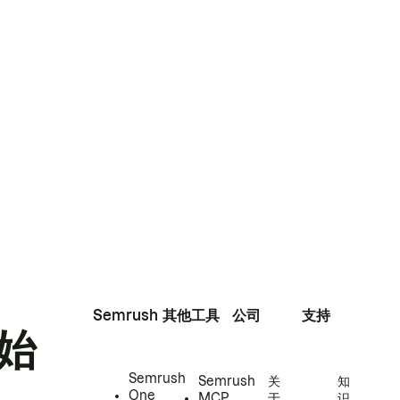
Semrush
其他工具
公司
支持
始
Semrush
Semrush
关
知
One
MCP
于
识