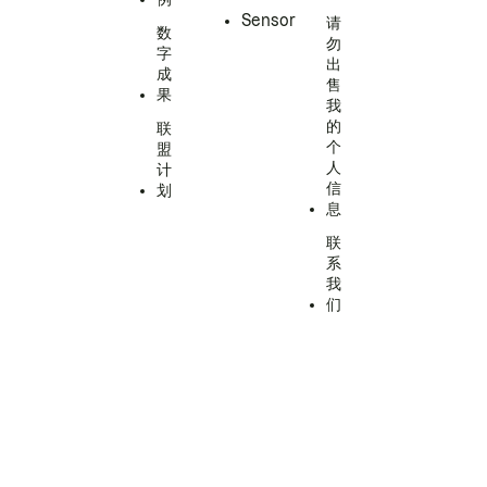
Sensor
请
数
勿
字
出
成
售
果
我
的
联
个
盟
人
计
信
划
息
联
系
我
们