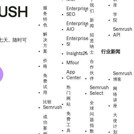
我
库
USH
服
Enterprise
们
务
SEO
学
特
新
院
Enterprise
色
闻
AIO
Semrush
解
招
API
Enterprise
h 七天。随时可
决
贤
SI
方
纳
案
行业新闻
士
Insights24
价
合
Mfour
格
作
App
伙
Semrush
免
Center
伴
博客
费
试
热
Semrush
网
用
门
Select
络
网
讲
比较
全
站
座
Semrush
球
免
问
大
成
费
题
使
功
工
指
计
案
具
数
划
例