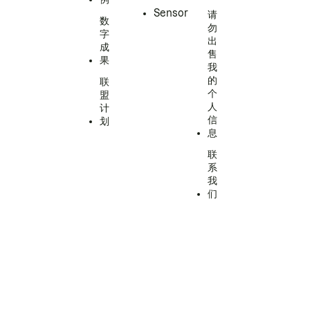
Sensor
请
数
勿
字
出
成
售
果
我
的
联
个
盟
人
计
信
划
息
联
系
我
们