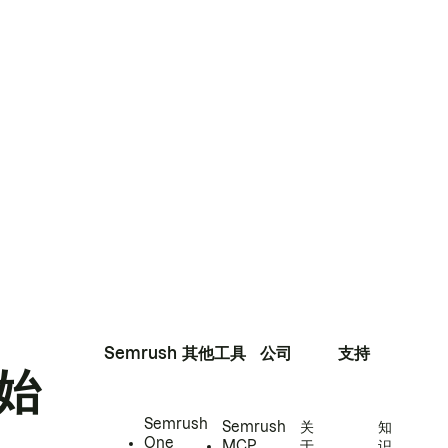
Semrush
其他工具
公司
支持
始
Semrush
Semrush
关
知
One
MCP
于
识