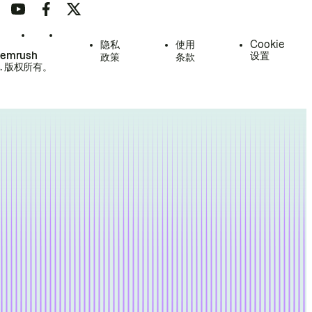
隐私
使用
Cookie
Semrush
设置
政策
条款
.
版权所有。