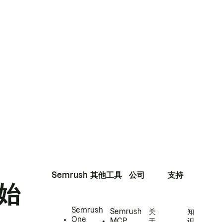
Semrush
其他工具
公司
支持
始
Semrush
Semrush
关
知
One
MCP
于
识