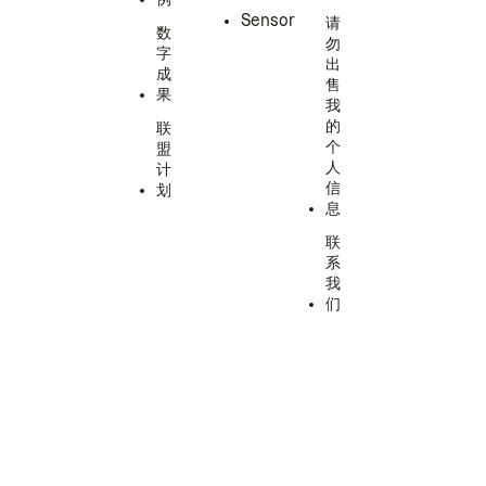
Sensor
请
数
勿
字
出
成
售
果
我
的
联
个
盟
人
计
信
划
息
联
系
我
们