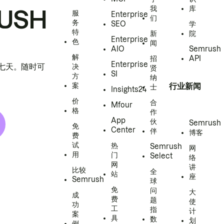
我
库
USH
服
Enterprise
们
务
SEO
学
特
新
院
Enterprise
色
闻
AIO
Semrush
解
招
API
Enterprise
h 七天。随时可
决
贤
SI
方
纳
案
行业新闻
士
Insights24
价
合
Mfour
格
作
App
伙
Semrush
免
Center
伴
博客
费
试
热
Semrush
网
用
门
Select
络
网
讲
比较
全
站
座
Semrush
球
免
问
大
成
费
题
使
功
工
指
计
案
具
数
划
例