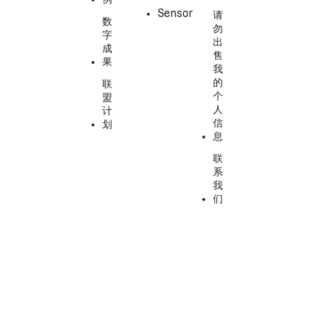
Sensor
请
数
勿
字
出
成
售
果
我
的
联
个
盟
人
计
信
划
息
联
系
我
们