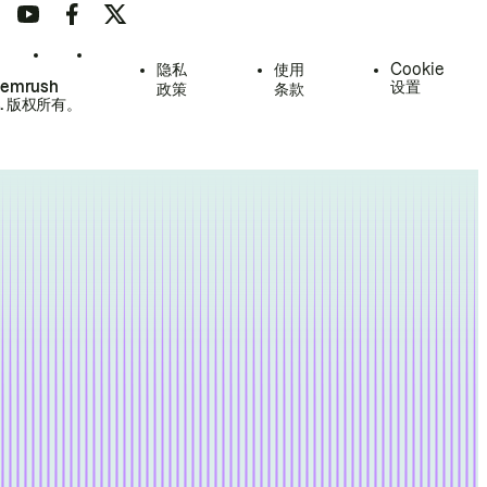
隐私
使用
Cookie
Semrush
设置
政策
条款
.
版权所有。