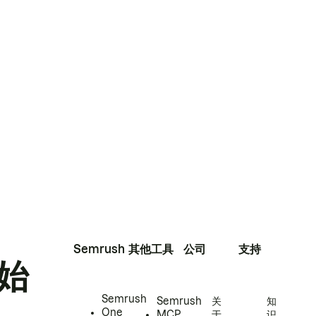
Semrush
其他工具
公司
支持
始
Semrush
Semrush
关
知
One
MCP
于
识