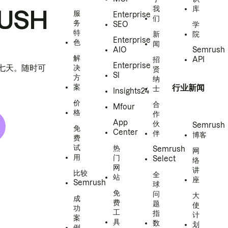
我
库
USH
服
Enterprise
们
务
SEO
学
特
新
院
Enterprise
色
闻
AIO
Semrush
解
招
API
Enterprise
h 七天。随时可
决
贤
SI
方
纳
案
行业新闻
士
Insights24
价
合
Mfour
格
作
App
伙
Semrush
免
Center
伴
博客
费
试
热
Semrush
网
用
门
Select
络
网
讲
比较
全
站
座
Semrush
球
免
问
大
成
费
题
使
功
工
指
计
案
具
数
划
例