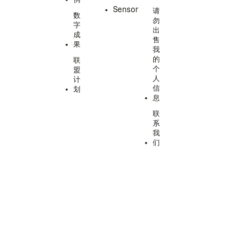
Sensor
请
数
勿
字
出
成
售
果
我
的
联
个
盟
人
计
信
划
息
联
系
我
们