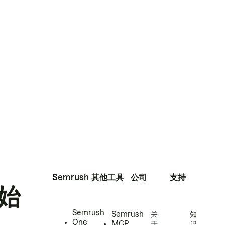
Semrush
其他工具
公司
支持
始
Semrush
Semrush
关
知
One
MCP
于
识