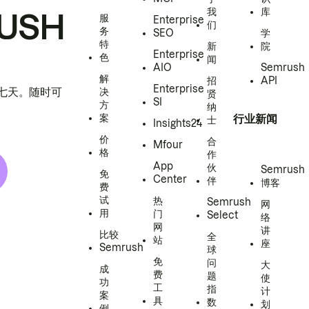
我
库
USH
服
Enterprise
们
务
SEO
学
特
新
院
Enterprise
色
闻
AIO
Semrush
解
招
API
Enterprise
h 七天。随时可
决
贤
SI
方
纳
案
行业新闻
士
Insights24
价
合
Mfour
格
作
App
伙
Semrush
免
Center
伴
博客
费
试
热
Semrush
网
用
门
Select
络
网
讲
比较
全
站
座
Semrush
球
免
问
大
成
费
题
使
功
工
指
计
案
具
数
划
例