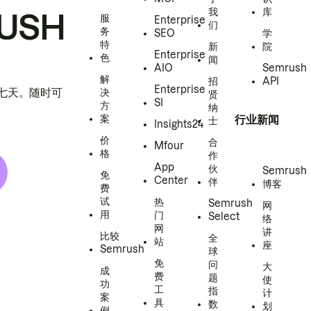
我
库
USH
服
Enterprise
们
务
SEO
学
特
新
院
Enterprise
色
闻
AIO
Semrush
解
招
API
Enterprise
h 七天。随时可
决
贤
SI
方
纳
案
行业新闻
士
Insights24
价
合
Mfour
格
作
App
伙
Semrush
免
Center
伴
博客
费
试
热
Semrush
网
用
门
Select
络
网
讲
比较
全
站
座
Semrush
球
免
问
大
成
费
题
使
功
工
指
计
案
具
数
划
例