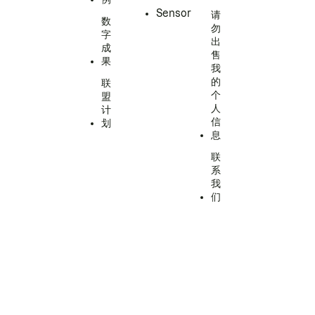
Sensor
请
数
勿
字
出
成
售
果
我
的
联
个
盟
人
计
信
划
息
联
系
我
们