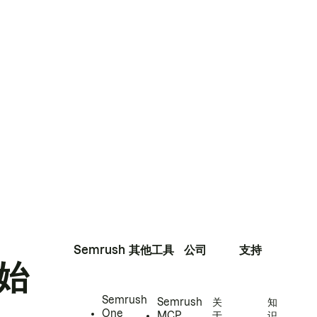
Semrush
其他工具
公司
支持
始
Semrush
Semrush
关
知
One
MCP
于
识