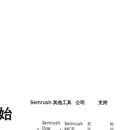
Semrush
其他工具
公司
支持
始
Semrush
Semrush
关
知
One
MCP
于
识