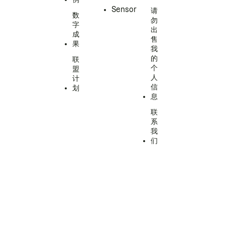
Sensor
请
数
勿
字
出
成
售
果
我
的
联
个
盟
人
计
信
划
息
联
系
我
们