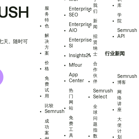
我
库
USH
服
Enterprise
们
务
SEO
学
特
新
院
Enterprise
色
闻
AIO
Semrush
解
招
API
Enterprise
h 七天。随时可
决
贤
SI
方
纳
案
行业新闻
士
Insights24
价
合
Mfour
格
作
App
伙
Semrush
免
Center
伴
博客
费
试
热
Semrush
网
用
门
Select
络
网
讲
比较
全
站
座
Semrush
球
免
问
大
成
费
题
使
功
工
指
计
案
具
数
划
例