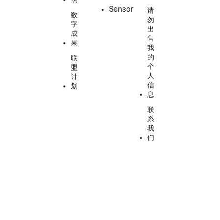
Sensor
请
数
勿
字
出
成
售
果
我
的
联
个
盟
人
计
信
划
息
联
系
我
们