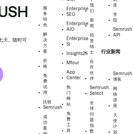
我
库
USH
服
Enterprise
们
务
SEO
学
特
新
院
Enterprise
色
闻
AIO
Semrush
解
招
API
Enterprise
h 七天。随时可
决
贤
SI
方
纳
案
行业新闻
士
Insights24
价
合
Mfour
格
作
App
伙
Semrush
免
Center
伴
博客
费
试
热
Semrush
网
用
门
Select
络
网
讲
比较
全
站
座
Semrush
球
免
问
大
成
费
题
使
功
工
指
计
案
具
数
划
例