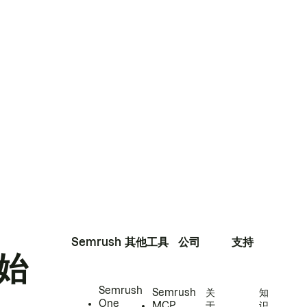
Semrush
其他工具
公司
支持
始
Semrush
Semrush
关
知
One
MCP
于
识