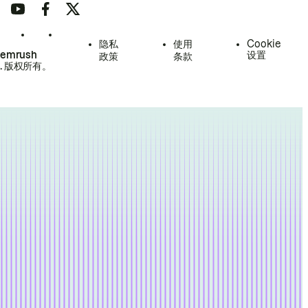
隐私
使用
Cookie
Semrush
设置
政策
条款
.
版权所有。