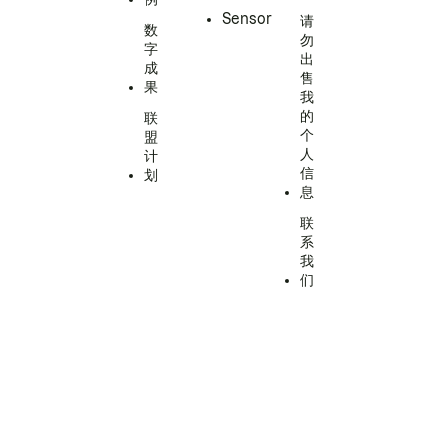
Sensor
请
数
勿
字
出
成
售
果
我
的
联
个
盟
人
计
信
划
息
联
系
我
们