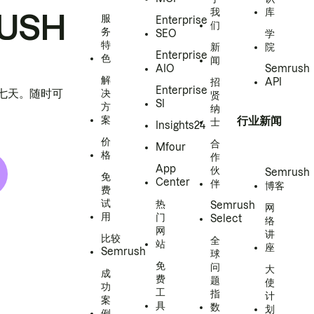
我
库
USH
服
Enterprise
们
务
SEO
学
特
新
院
Enterprise
色
闻
AIO
Semrush
解
招
API
Enterprise
h 七天。随时可
决
贤
SI
方
纳
案
行业新闻
士
Insights24
价
合
Mfour
格
作
App
伙
Semrush
免
Center
伴
博客
费
试
热
Semrush
网
用
门
Select
络
网
讲
比较
全
站
座
Semrush
球
免
问
大
成
费
题
使
功
工
指
计
案
具
数
划
例