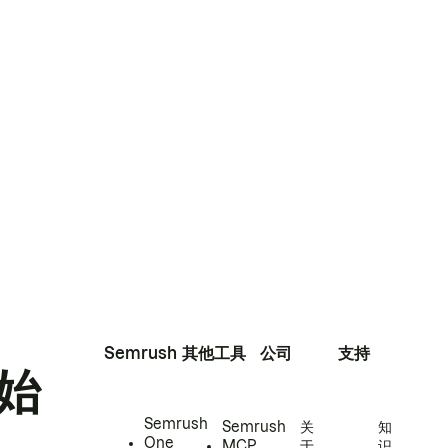
Semrush
其他工具
公司
支持
始
Semrush
Semrush
关
知
One
MCP
于
识