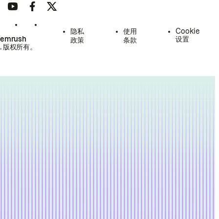
隐私
使用
Cookie
Semrush
设置
政策
条款
.
版权所有。