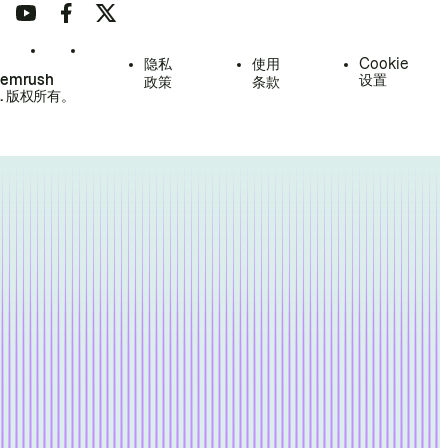
隐私
使用
Cookie
Semrush
设置
政策
条款
.
版权所有。