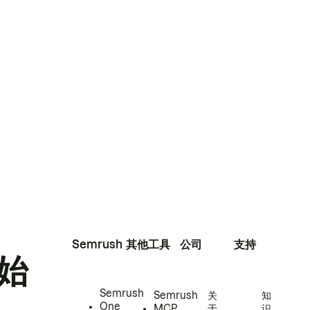
Semrush
其他工具
公司
支持
始
Semrush
Semrush
关
知
One
MCP
于
识