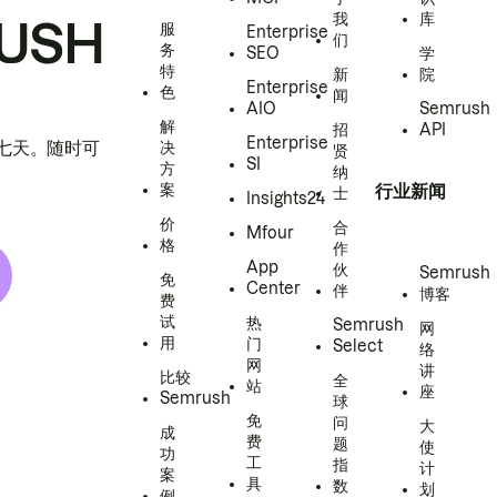
我
库
USH
服
Enterprise
们
务
SEO
学
特
新
院
Enterprise
色
闻
AIO
Semrush
解
招
API
Enterprise
h 七天。随时可
决
贤
SI
方
纳
案
行业新闻
士
Insights24
价
合
Mfour
格
作
App
伙
Semrush
免
Center
伴
博客
费
试
热
Semrush
网
用
门
Select
络
网
讲
比较
全
站
座
Semrush
球
免
问
大
成
费
题
使
功
工
指
计
案
具
数
划
例