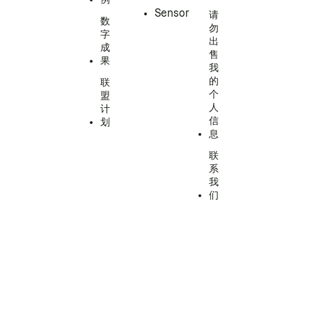
Sensor
请
数
勿
字
出
成
售
果
我
的
联
个
盟
人
计
信
划
息
联
系
我
们