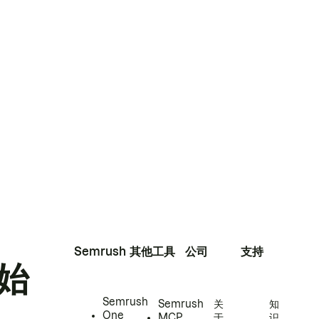
Semrush
其他工具
公司
支持
始
Semrush
Semrush
关
知
One
MCP
于
识