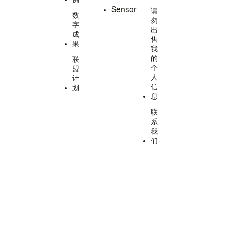
Sensor
请
数
勿
字
出
成
售
果
我
的
联
个
盟
人
计
信
划
息
联
系
我
们