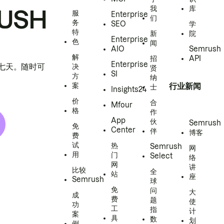
我
库
USH
服
Enterprise
们
务
SEO
学
特
新
院
Enterprise
色
闻
AIO
Semrush
解
招
API
Enterprise
h 七天。随时可
决
贤
SI
方
纳
案
行业新闻
士
Insights24
价
合
Mfour
格
作
App
伙
Semrush
免
Center
伴
博客
费
试
热
Semrush
网
用
门
Select
络
网
讲
比较
全
站
座
Semrush
球
免
问
大
成
费
题
使
功
工
指
计
案
具
数
划
例