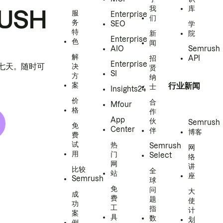
我
库
USH
服
Enterprise
们
务
SEO
学
特
新
院
Enterprise
色
闻
AIO
Semrush
解
招
API
Enterprise
h 七天。随时可
决
贤
SI
方
纳
案
行业新闻
士
Insights24
价
合
Mfour
格
作
App
伙
Semrush
免
Center
伴
博客
费
试
热
Semrush
网
用
门
Select
络
网
讲
比较
全
站
座
Semrush
球
免
问
大
成
费
题
使
功
工
指
计
案
具
数
划
例