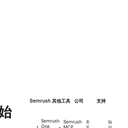
Semrush
其他工具
公司
支持
始
Semrush
Semrush
关
知
One
MCP
于
识