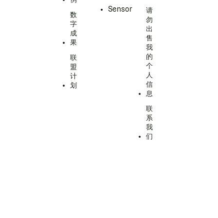
Sensor
请
数
勿
字
出
成
售
果
我
的
联
个
盟
人
计
信
划
息
联
系
我
们