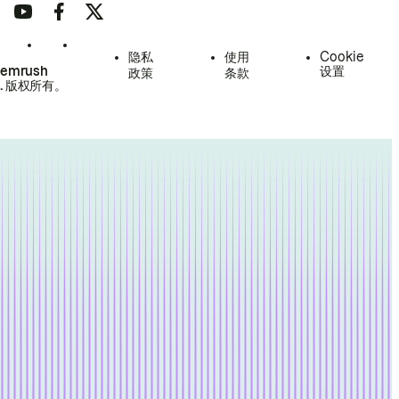
隐私
使用
Cookie
Semrush
设置
政策
条款
.
版权所有。