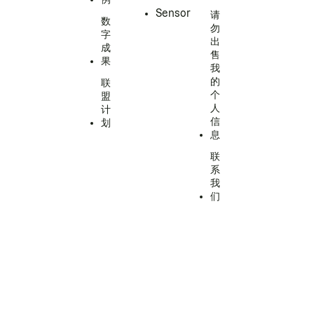
Sensor
请
数
勿
字
出
成
售
果
我
的
联
个
盟
人
计
信
划
息
联
系
我
们