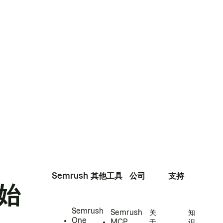
Semrush
其他工具
公司
支持
始
Semrush
Semrush
关
知
One
MCP
于
识