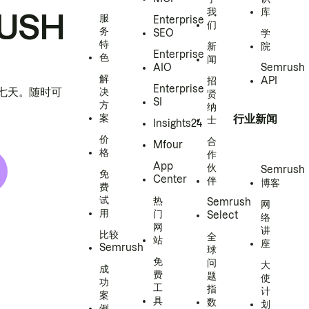
我
库
USH
服
Enterprise
们
务
SEO
学
特
新
院
Enterprise
色
闻
AIO
Semrush
解
招
API
Enterprise
h 七天。随时可
决
贤
SI
方
纳
案
行业新闻
士
Insights24
价
合
Mfour
格
作
App
伙
Semrush
免
Center
伴
博客
费
试
热
Semrush
网
用
门
Select
络
网
讲
比较
全
站
座
Semrush
球
免
问
大
成
费
题
使
功
工
指
计
案
具
数
划
例