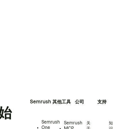
Semrush
其他工具
公司
支持
始
Semrush
Semrush
关
知
One
MCP
于
识