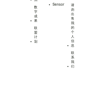
Sensor
请
数
勿
字
出
成
售
果
我
的
联
个
盟
人
计
信
划
息
联
系
我
们