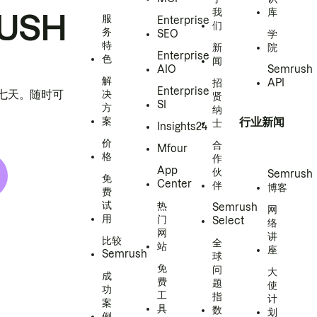
我
库
USH
服
Enterprise
们
务
SEO
学
特
新
院
Enterprise
色
闻
AIO
Semrush
解
招
API
Enterprise
h 七天。随时可
决
贤
SI
方
纳
案
行业新闻
士
Insights24
价
合
Mfour
格
作
App
伙
Semrush
免
Center
伴
博客
费
试
热
Semrush
网
用
门
Select
络
网
讲
比较
全
站
座
Semrush
球
免
问
大
成
费
题
使
功
工
指
计
案
具
数
划
例