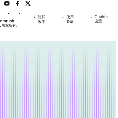
隐私
使用
Cookie
Semrush
设置
政策
条款
.
版权所有。