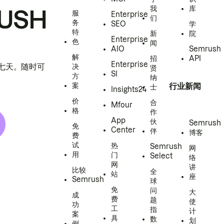
我
库
USH
服
Enterprise
们
务
SEO
学
特
新
院
Enterprise
色
闻
AIO
Semrush
解
招
API
Enterprise
h 七天。随时可
决
贤
SI
方
纳
案
行业新闻
士
Insights24
价
合
Mfour
格
作
App
伙
Semrush
免
Center
伴
博客
费
试
热
Semrush
网
用
门
Select
络
网
讲
比较
全
站
座
Semrush
球
免
问
大
成
费
题
使
功
工
指
计
案
具
数
划
例