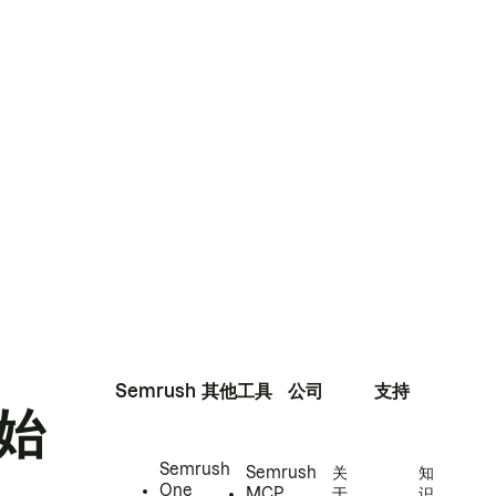
Semrush
其他工具
公司
支持
始
Semrush
Semrush
关
知
One
MCP
于
识