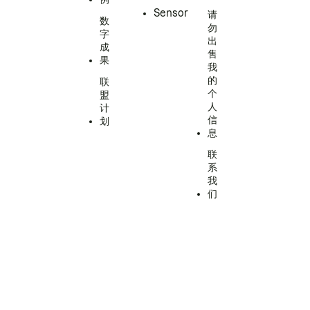
Sensor
请
数
勿
字
出
成
售
果
我
的
联
个
盟
人
计
信
划
息
联
系
我
们