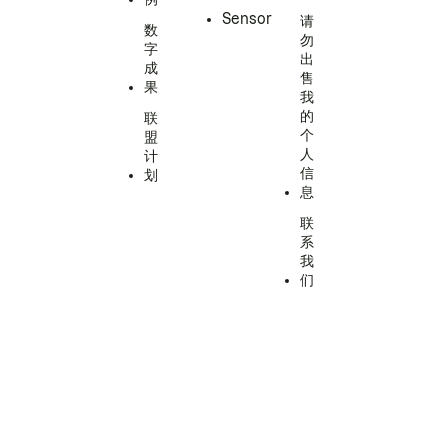
Sensor
请
数
勿
字
出
成
售
果
我
的
联
个
盟
人
计
信
划
息
联
系
我
们