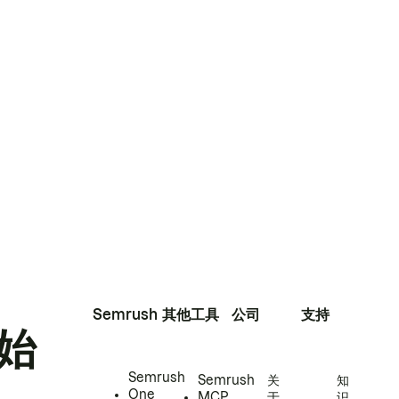
Semrush
其他工具
公司
支持
始
Semrush
Semrush
关
知
One
MCP
于
识