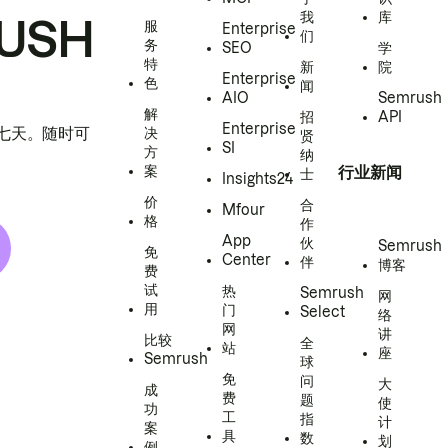
我
库
USH
服
Enterprise
们
务
SEO
学
特
新
院
Enterprise
色
闻
AIO
Semrush
解
招
API
Enterprise
h 七天。随时可
决
贤
SI
方
纳
案
行业新闻
士
Insights24
价
合
Mfour
格
作
App
伙
Semrush
免
Center
伴
博客
费
试
热
Semrush
网
用
门
Select
络
网
讲
比较
全
站
座
Semrush
球
免
问
大
成
费
题
使
功
工
指
计
案
具
数
划
例