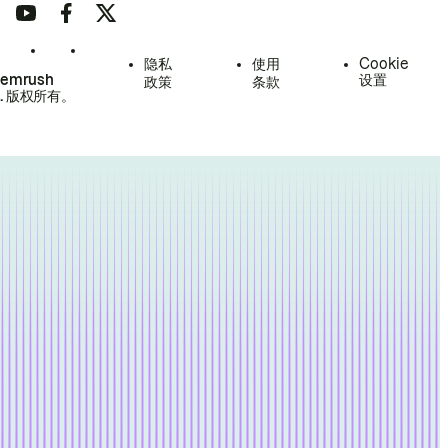
隐私
使用
Cookie
Semrush
设置
政策
条款
.
版权所有。