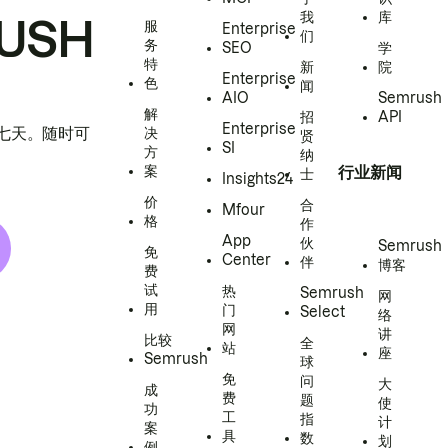
我
库
USH
服
Enterprise
们
务
SEO
学
特
新
院
Enterprise
色
闻
AIO
Semrush
解
招
API
Enterprise
h 七天。随时可
决
贤
SI
方
纳
案
行业新闻
士
Insights24
价
合
Mfour
格
作
App
伙
Semrush
免
Center
伴
博客
费
试
热
Semrush
网
用
门
Select
络
网
讲
比较
全
站
座
Semrush
球
免
问
大
成
费
题
使
功
工
指
计
案
具
数
划
例