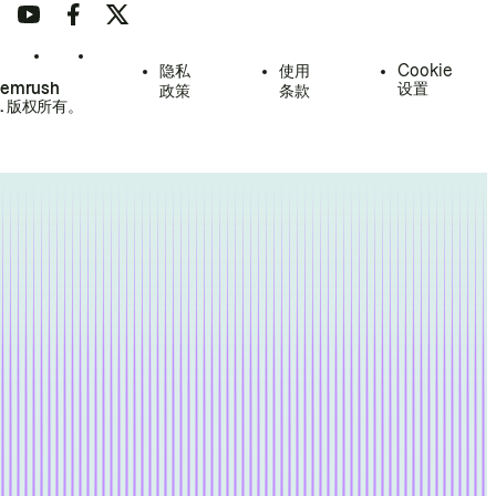
隐私
使用
Cookie
Semrush
设置
政策
条款
.
版权所有。