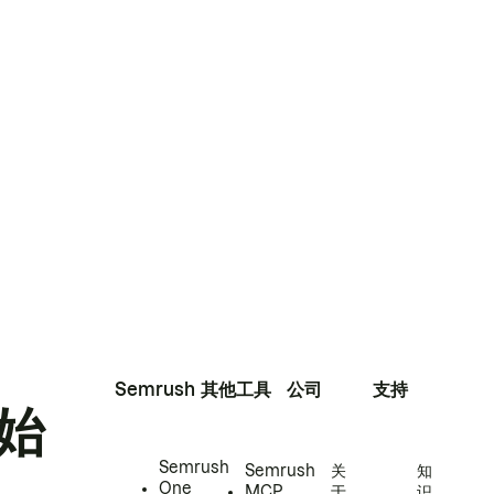
Semrush
其他工具
公司
支持
始
Semrush
Semrush
关
知
One
MCP
于
识