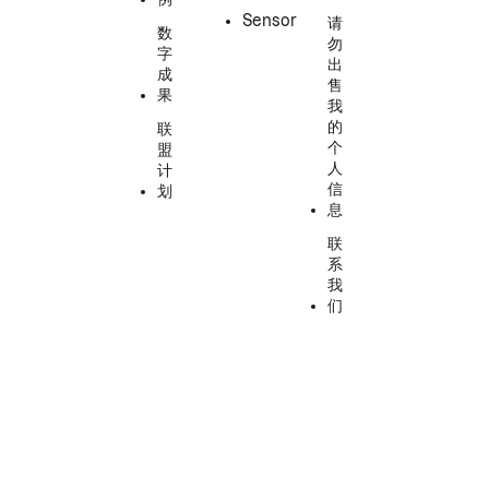
Sensor
请
数
勿
字
出
成
售
果
我
的
联
个
盟
人
计
信
划
息
联
系
我
们