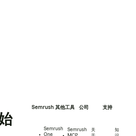
Semrush
其他工具
公司
支持
始
Semrush
Semrush
关
知
One
MCP
于
识