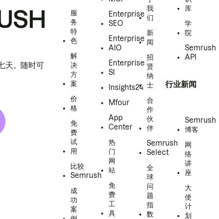
我
库
USH
服
Enterprise
们
务
SEO
学
特
新
院
Enterprise
色
闻
AIO
Semrush
解
招
API
Enterprise
h 七天。随时可
决
贤
SI
方
纳
案
行业新闻
士
Insights24
价
合
Mfour
格
作
App
伙
Semrush
免
Center
伴
博客
费
试
热
Semrush
网
用
门
Select
络
网
讲
比较
全
站
座
Semrush
球
免
问
大
成
费
题
使
功
工
指
计
案
具
数
划
例