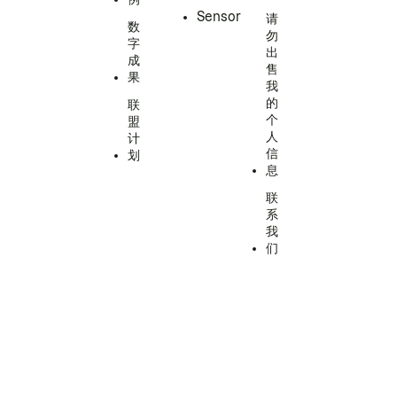
Sensor
请
数
勿
字
出
成
售
果
我
的
联
个
盟
人
计
信
划
息
联
系
我
们