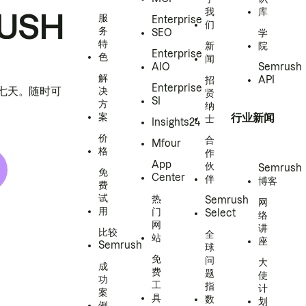
我
库
USH
服
Enterprise
们
务
SEO
学
特
新
院
Enterprise
色
闻
AIO
Semrush
解
招
API
Enterprise
h 七天。随时可
决
贤
SI
方
纳
案
行业新闻
士
Insights24
价
合
Mfour
格
作
App
伙
Semrush
免
Center
伴
博客
费
试
热
Semrush
网
用
门
Select
络
网
讲
比较
全
站
座
Semrush
球
免
问
大
成
费
题
使
功
工
指
计
案
具
数
划
例