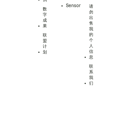
Sensor
请
数
勿
字
出
成
售
果
我
的
联
个
盟
人
计
信
划
息
联
系
我
们