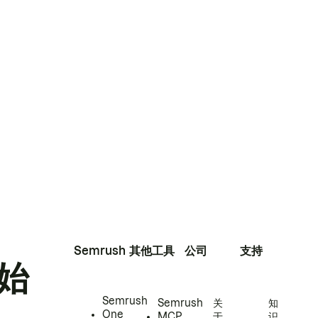
Semrush
其他工具
公司
支持
始
Semrush
Semrush
关
知
One
MCP
于
识