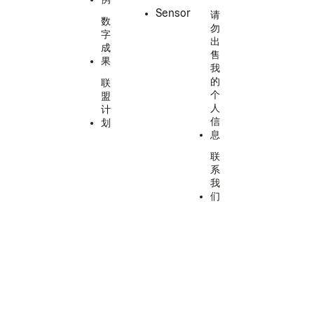
Sensor
请
数
勿
字
出
成
售
果
我
的
联
个
盟
人
计
信
划
息
联
系
我
们