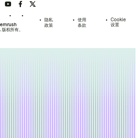
隐私
使用
Cookie
Semrush
设置
政策
条款
.
版权所有。