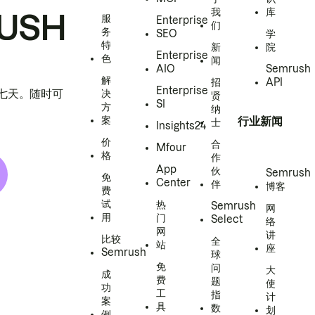
我
库
USH
服
Enterprise
们
务
SEO
学
特
新
院
Enterprise
色
闻
AIO
Semrush
解
招
API
Enterprise
h 七天。随时可
决
贤
SI
方
纳
案
行业新闻
士
Insights24
价
合
Mfour
格
作
App
伙
Semrush
免
Center
伴
博客
费
试
热
Semrush
网
用
门
Select
络
网
讲
比较
全
站
座
Semrush
球
免
问
大
成
费
题
使
功
工
指
计
案
具
数
划
例