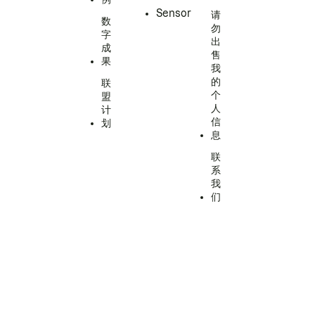
Sensor
请
数
勿
字
出
成
售
果
我
的
联
个
盟
人
计
信
划
息
联
系
我
们