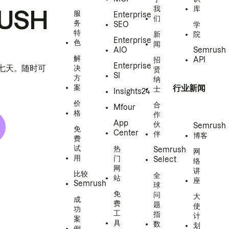
我
库
USH
服
Enterprise
们
务
SEO
学
特
新
院
Enterprise
色
闻
AIO
Semrush
解
招
API
Enterprise
h 七天。随时可
决
贤
SI
方
纳
案
行业新闻
士
Insights24
价
合
Mfour
格
作
App
伙
Semrush
免
Center
伴
博客
费
试
热
Semrush
网
用
门
Select
络
网
讲
比较
全
站
座
Semrush
球
免
问
大
成
费
题
使
功
工
指
计
案
具
数
划
例