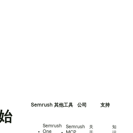
Semrush
其他工具
公司
支持
始
Semrush
Semrush
关
知
One
MCP
于
识