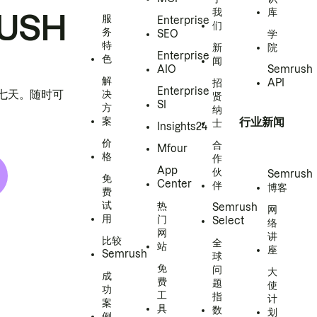
我
库
USH
服
Enterprise
们
务
SEO
学
特
新
院
Enterprise
色
闻
AIO
Semrush
解
招
API
Enterprise
h 七天。随时可
决
贤
SI
方
纳
案
行业新闻
士
Insights24
价
合
Mfour
格
作
App
伙
Semrush
免
Center
伴
博客
费
试
热
Semrush
网
用
门
Select
络
网
讲
比较
全
站
座
Semrush
球
免
问
大
成
费
题
使
功
工
指
计
案
具
数
划
例