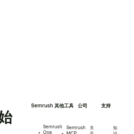
Semrush
其他工具
公司
支持
始
Semrush
Semrush
关
知
One
MCP
于
识