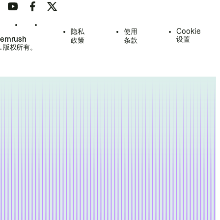
隐私
使用
Cookie
Semrush
设置
政策
条款
.
版权所有。