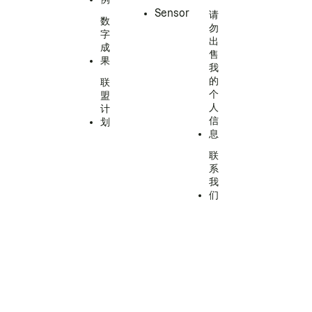
Sensor
请
数
勿
字
出
成
售
果
我
的
联
个
盟
人
计
信
划
息
联
系
我
们