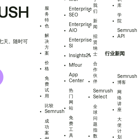
我
库
USH
服
Enterprise
们
务
SEO
学
特
新
院
Enterprise
色
闻
AIO
Semrush
解
招
API
Enterprise
h 七天。随时可
决
贤
SI
方
纳
案
行业新闻
士
Insights24
价
合
Mfour
格
作
App
伙
Semrush
免
Center
伴
博客
费
试
热
Semrush
网
用
门
Select
络
网
讲
比较
全
站
座
Semrush
球
免
问
大
成
费
题
使
功
工
指
计
案
具
数
划
例