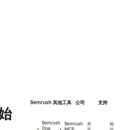
Semrush
其他工具
公司
支持
始
Semrush
Semrush
关
知
One
MCP
于
识