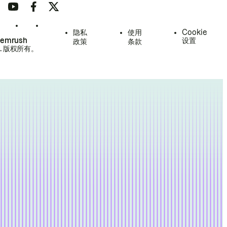
隐私
使用
Cookie
Semrush
设置
政策
条款
.
版权所有。