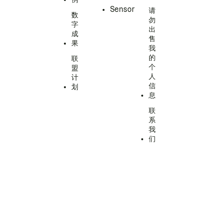
Sensor
请
数
勿
字
出
成
售
果
我
的
联
个
盟
人
计
信
划
息
联
系
我
们