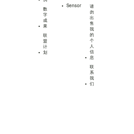
Sensor
请
数
勿
字
出
成
售
果
我
的
联
个
盟
人
计
信
划
息
联
系
我
们