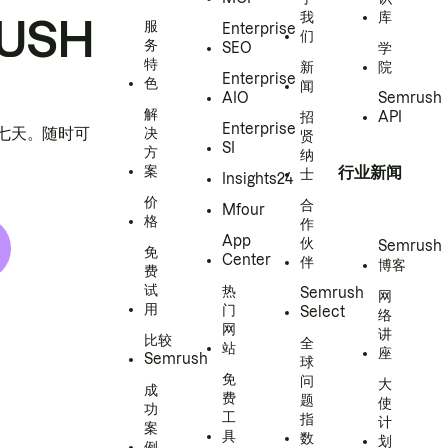
我
库
USH
服
Enterprise
们
务
SEO
学
特
新
院
Enterprise
色
闻
AIO
Semrush
解
招
API
Enterprise
h 七天。随时可
决
贤
SI
方
纳
案
行业新闻
士
Insights24
价
合
Mfour
格
作
App
伙
Semrush
免
Center
伴
博客
费
试
热
Semrush
网
用
门
Select
络
网
讲
比较
全
站
座
Semrush
球
免
问
大
成
费
题
使
功
工
指
计
案
具
数
划
例