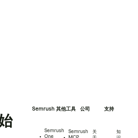
Semrush
其他工具
公司
支持
始
Semrush
Semrush
关
知
One
MCP
于
识