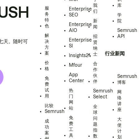
我
库
USH
服
Enterprise
们
务
SEO
学
特
新
院
Enterprise
色
闻
AIO
Semrush
解
招
API
Enterprise
h 七天。随时可
决
贤
SI
方
纳
案
行业新闻
士
Insights24
价
合
Mfour
格
作
App
伙
Semrush
免
Center
伴
博客
费
试
热
Semrush
网
用
门
Select
络
网
讲
比较
全
站
座
Semrush
球
免
问
大
成
费
题
使
功
工
指
计
案
具
数
划
例