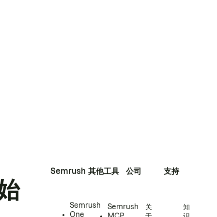
Semrush
其他工具
公司
支持
始
Semrush
Semrush
关
知
One
MCP
于
识