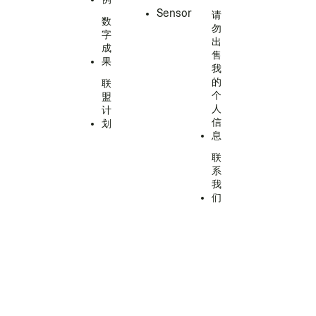
Sensor
请
数
勿
字
出
成
售
果
我
的
联
个
盟
人
计
信
划
息
联
系
我
们