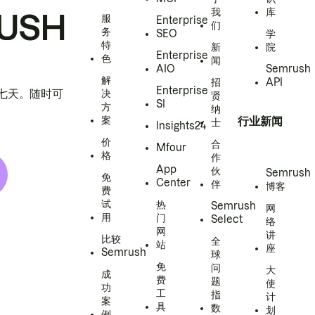
我
库
USH
服
Enterprise
们
务
SEO
学
特
新
院
Enterprise
色
闻
AIO
Semrush
解
招
API
Enterprise
h 七天。随时可
决
贤
SI
方
纳
案
行业新闻
士
Insights24
价
合
Mfour
格
作
App
伙
Semrush
免
Center
伴
博客
费
试
热
Semrush
网
用
门
Select
络
网
讲
比较
全
站
座
Semrush
球
免
问
大
成
费
题
使
功
工
指
计
案
具
数
划
例