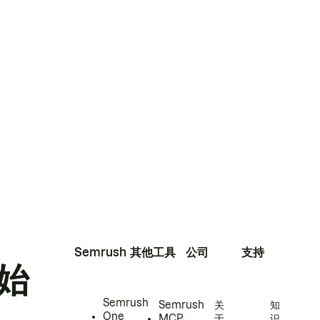
Semrush
其他工具
公司
支持
始
Semrush
Semrush
关
知
One
MCP
于
识