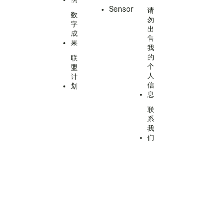
Sensor
请
数
勿
字
出
成
售
果
我
的
联
个
盟
人
计
信
划
息
联
系
我
们