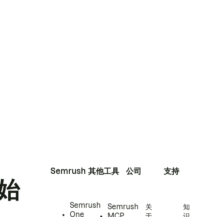
Semrush
其他工具
公司
支持
始
Semrush
Semrush
关
知
One
MCP
于
识