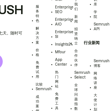
我
库
USH
服
Enterprise
们
务
SEO
学
特
新
院
Enterprise
色
闻
AIO
Semrush
解
招
API
Enterprise
h 七天。随时可
决
贤
SI
方
纳
案
行业新闻
士
Insights24
价
合
Mfour
格
作
App
伙
Semrush
免
Center
伴
博客
费
试
热
Semrush
网
用
门
Select
络
网
讲
比较
全
站
座
Semrush
球
免
问
大
成
费
题
使
功
工
指
计
案
具
数
划
例