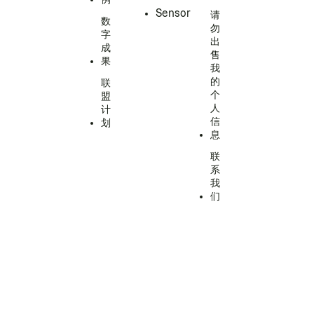
Sensor
请
数
勿
字
出
成
售
果
我
的
联
个
盟
人
计
信
划
息
联
系
我
们