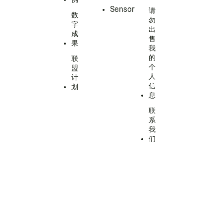
Sensor
请
数
勿
字
出
成
售
果
我
的
联
个
盟
人
计
信
划
息
联
系
我
们