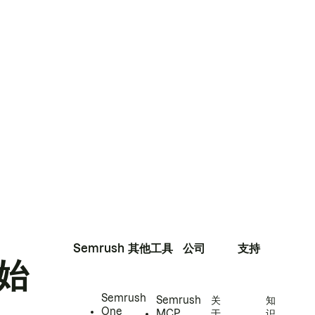
Semrush
其他工具
公司
支持
始
Semrush
Semrush
关
知
One
MCP
于
识