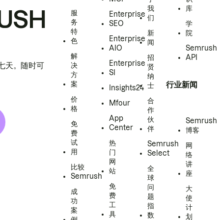
我
库
USH
服
Enterprise
们
务
SEO
学
特
新
院
Enterprise
色
闻
AIO
Semrush
解
招
API
Enterprise
h 七天。随时可
决
贤
SI
方
纳
案
行业新闻
士
Insights24
价
合
Mfour
格
作
App
伙
Semrush
免
Center
伴
博客
费
试
热
Semrush
网
用
门
Select
络
网
讲
比较
全
站
座
Semrush
球
免
问
大
成
费
题
使
功
工
指
计
案
具
数
划
例