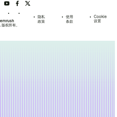
隐私
使用
Cookie
Semrush
设置
政策
条款
.
版权所有。