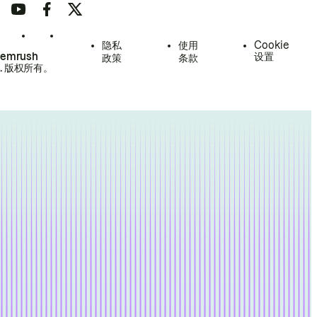
隐私
使用
Cookie
Semrush
设置
政策
条款
.
版权所有。