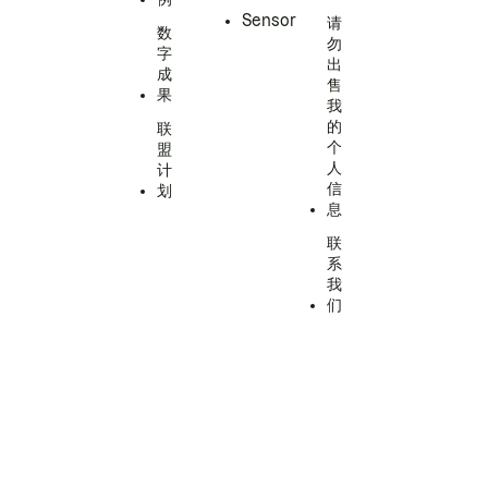
Sensor
请
数
勿
字
出
成
售
果
我
的
联
个
盟
人
计
信
划
息
联
系
我
们