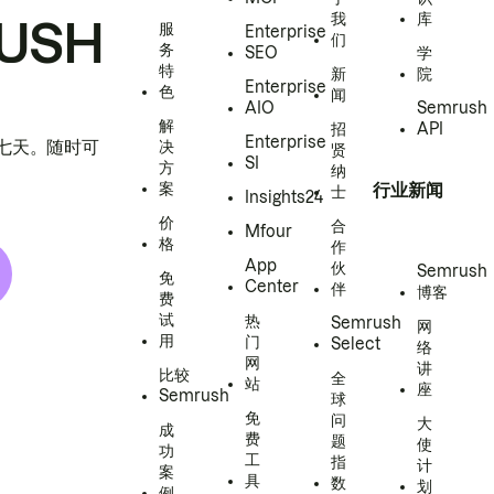
我
库
USH
服
Enterprise
们
务
SEO
学
特
新
院
Enterprise
色
闻
AIO
Semrush
解
招
API
Enterprise
h 七天。随时可
决
贤
SI
方
纳
案
行业新闻
士
Insights24
价
合
Mfour
格
作
App
伙
Semrush
免
Center
伴
博客
费
试
热
Semrush
网
用
门
Select
络
网
讲
比较
全
站
座
Semrush
球
免
问
大
成
费
题
使
功
工
指
计
案
具
数
划
例