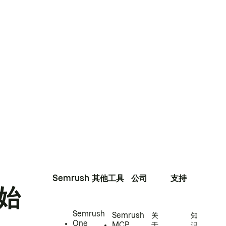
Semrush
其他工具
公司
支持
始
Semrush
Semrush
关
知
One
MCP
于
识