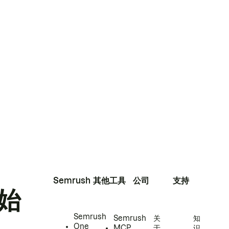
Semrush
其他工具
公司
支持
始
Semrush
Semrush
关
知
One
MCP
于
识