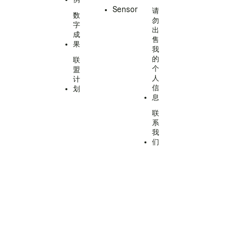
Sensor
请
数
勿
字
出
成
售
果
我
的
联
个
盟
人
计
信
划
息
联
系
我
们