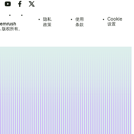
隐私
使用
Cookie
Semrush
设置
政策
条款
.
版权所有。