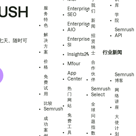
我
库
USH
服
Enterprise
们
务
SEO
学
特
新
院
Enterprise
色
闻
AIO
Semrush
解
招
API
Enterprise
h 七天。随时可
决
贤
SI
方
纳
案
行业新闻
士
Insights24
价
合
Mfour
格
作
App
伙
Semrush
免
Center
伴
博客
费
试
热
Semrush
网
用
门
Select
络
网
讲
比较
全
站
座
Semrush
球
免
问
大
成
费
题
使
功
工
指
计
案
具
数
划
例