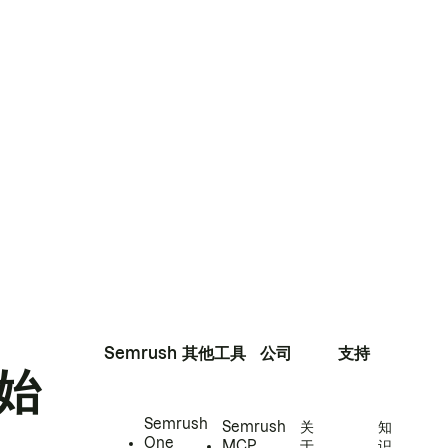
Semrush
其他工具
公司
支持
始
Semrush
Semrush
关
知
One
MCP
于
识