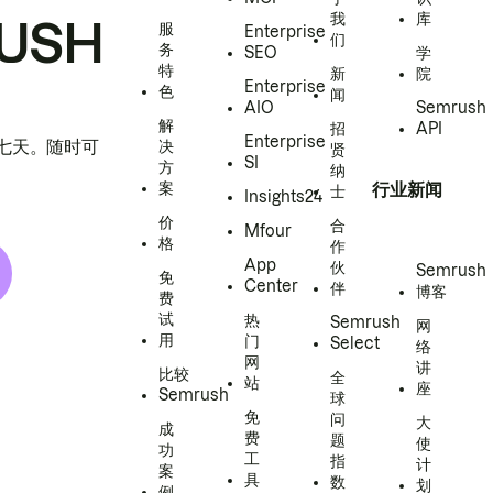
我
库
USH
服
Enterprise
们
务
SEO
学
特
新
院
Enterprise
色
闻
AIO
Semrush
解
招
API
Enterprise
h 七天。随时可
决
贤
SI
方
纳
案
行业新闻
士
Insights24
价
合
Mfour
格
作
App
伙
Semrush
免
Center
伴
博客
费
试
热
Semrush
网
用
门
Select
络
网
讲
比较
全
站
座
Semrush
球
免
问
大
成
费
题
使
功
工
指
计
案
具
数
划
例