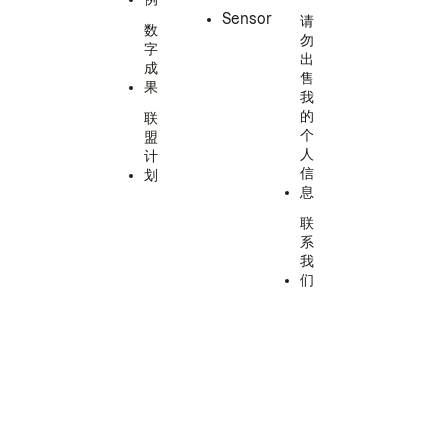
Sensor
请
数
勿
字
出
成
售
果
我
的
联
个
盟
人
计
信
划
息
联
系
我
们