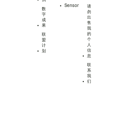
Sensor
请
数
勿
字
出
成
售
果
我
的
联
个
盟
人
计
信
划
息
联
系
我
们