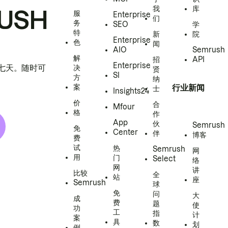
我
库
USH
服
Enterprise
们
务
SEO
学
特
新
院
Enterprise
色
闻
AIO
Semrush
解
招
API
Enterprise
h 七天。随时可
决
贤
SI
方
纳
案
行业新闻
士
Insights24
价
合
Mfour
格
作
App
伙
Semrush
免
Center
伴
博客
费
试
热
Semrush
网
用
门
Select
络
网
讲
比较
全
站
座
Semrush
球
免
问
大
成
费
题
使
功
工
指
计
案
具
数
划
例