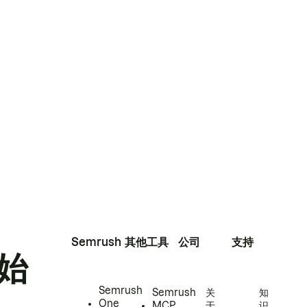
Semrush
其他工具
公司
支持
始
Semrush
Semrush
关
知
One
MCP
于
识