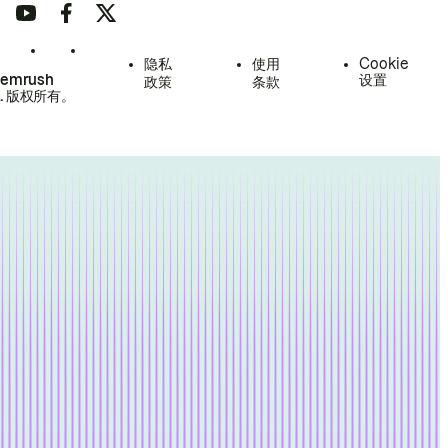
隐私
使用
Cookie
Semrush
设置
政策
条款
.
版权所有。