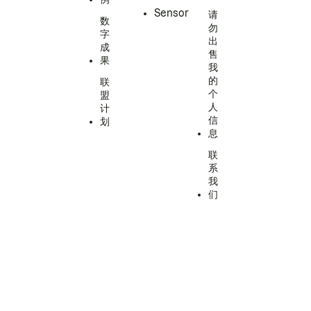
Sensor
请
数
勿
字
出
成
售
果
我
的
联
个
盟
人
计
信
划
息
联
系
我
们