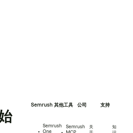
Semrush
其他工具
公司
支持
始
Semrush
Semrush
关
知
One
MCP
于
识