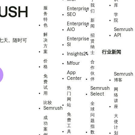
我
库
USH
服
Enterprise
们
务
SEO
学
特
新
院
Enterprise
色
闻
AIO
Semrush
解
招
API
Enterprise
h 七天。随时可
决
贤
SI
方
纳
案
行业新闻
士
Insights24
价
合
Mfour
格
作
App
伙
Semrush
免
Center
伴
博客
费
试
热
Semrush
网
用
门
Select
络
网
讲
比较
全
站
座
Semrush
球
免
问
大
成
费
题
使
功
工
指
计
案
具
数
划
例