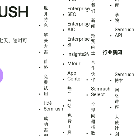
我
库
USH
服
Enterprise
们
务
SEO
学
特
新
院
Enterprise
色
闻
AIO
Semrush
解
招
API
Enterprise
h 七天。随时可
决
贤
SI
方
纳
案
行业新闻
士
Insights24
价
合
Mfour
格
作
App
伙
Semrush
免
Center
伴
博客
费
试
热
Semrush
网
用
门
Select
络
网
讲
比较
全
站
座
Semrush
球
免
问
大
成
费
题
使
功
工
指
计
案
具
数
划
例