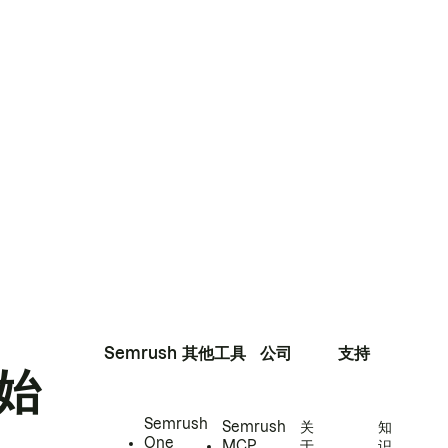
Semrush
其他工具
公司
支持
始
Semrush
Semrush
关
知
One
MCP
于
识