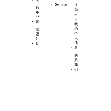
Sensor
请
数
勿
字
出
成
售
果
我
的
联
个
盟
人
计
信
划
息
联
系
我
们