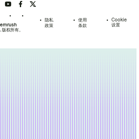
隐私
使用
Cookie
Semrush
设置
政策
条款
.
版权所有。