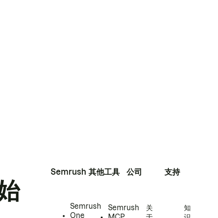
Semrush
其他工具
公司
支持
始
Semrush
Semrush
关
知
One
MCP
于
识