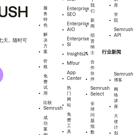
我
库
USH
服
Enterprise
们
务
SEO
学
特
新
院
Enterprise
色
闻
AIO
Semrush
解
招
API
Enterprise
h 七天。随时可
决
贤
SI
方
纳
案
行业新闻
士
Insights24
价
合
Mfour
格
作
App
伙
Semrush
免
Center
伴
博客
费
试
热
Semrush
网
用
门
Select
络
网
讲
比较
全
站
座
Semrush
球
免
问
大
成
费
题
使
功
工
指
计
案
具
数
划
例