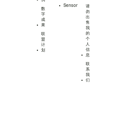
Sensor
请
数
勿
字
出
成
售
果
我
的
联
个
盟
人
计
信
划
息
联
系
我
们