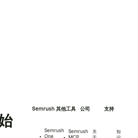
Semrush
其他工具
公司
支持
始
Semrush
Semrush
关
知
One
MCP
于
识