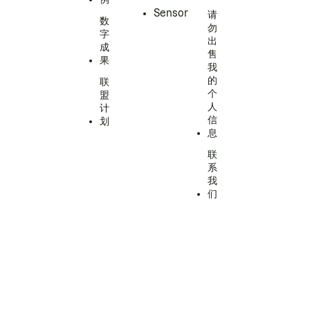
Sensor
请
数
勿
字
出
成
售
果
我
的
联
个
盟
人
计
信
划
息
联
系
我
们