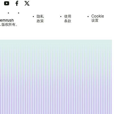
隐私
使用
Cookie
Semrush
设置
政策
条款
.
版权所有。