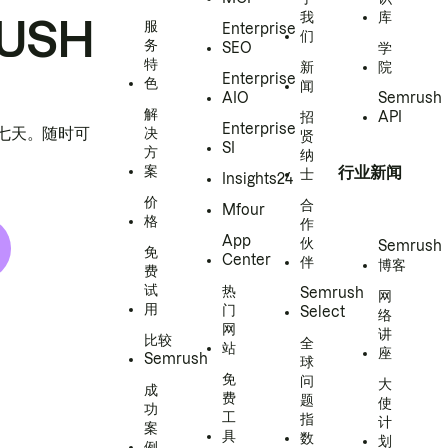
我
库
USH
服
Enterprise
们
务
SEO
学
特
新
院
Enterprise
色
闻
AIO
Semrush
解
招
API
Enterprise
h 七天。随时可
决
贤
SI
方
纳
案
行业新闻
士
Insights24
价
合
Mfour
格
作
App
伙
Semrush
免
Center
伴
博客
费
试
热
Semrush
网
用
门
Select
络
网
讲
比较
全
站
座
Semrush
球
免
问
大
成
费
题
使
功
工
指
计
案
具
数
划
例