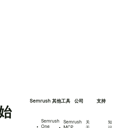
Semrush
其他工具
公司
支持
始
Semrush
Semrush
关
知
One
MCP
于
识