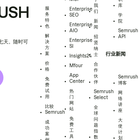
我
库
USH
服
Enterprise
们
务
SEO
学
特
新
院
Enterprise
色
闻
AIO
Semrush
解
招
API
Enterprise
h 七天。随时可
决
贤
SI
方
纳
案
行业新闻
士
Insights24
价
合
Mfour
格
作
App
伙
Semrush
免
Center
伴
博客
费
试
热
Semrush
网
用
门
Select
络
网
讲
比较
全
站
座
Semrush
球
免
问
大
成
费
题
使
功
工
指
计
案
具
数
划
例