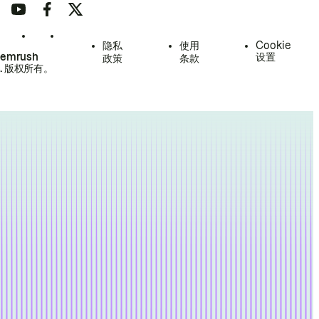
隐私
使用
Cookie
Semrush
设置
政策
条款
.
版权所有。