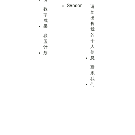
Sensor
请
数
勿
字
出
成
售
果
我
的
联
个
盟
人
计
信
划
息
联
系
我
们