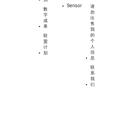
Sensor
请
数
勿
字
出
成
售
果
我
的
联
个
盟
人
计
信
划
息
联
系
我
们