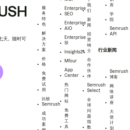
我
库
USH
服
Enterprise
们
务
SEO
学
特
新
院
Enterprise
色
闻
AIO
Semrush
解
招
API
Enterprise
h 七天。随时可
决
贤
SI
方
纳
案
行业新闻
士
Insights24
价
合
Mfour
格
作
App
伙
Semrush
免
Center
伴
博客
费
试
热
Semrush
网
用
门
Select
络
网
讲
比较
全
站
座
Semrush
球
免
问
大
成
费
题
使
功
工
指
计
案
具
数
划
例