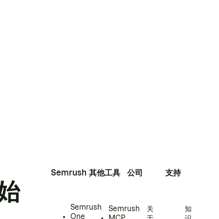
Semrush
其他工具
公司
支持
始
Semrush
Semrush
关
知
One
MCP
于
识