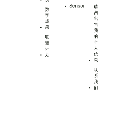
Sensor
请
数
勿
字
出
成
售
果
我
的
联
个
盟
人
计
信
划
息
联
系
我
们