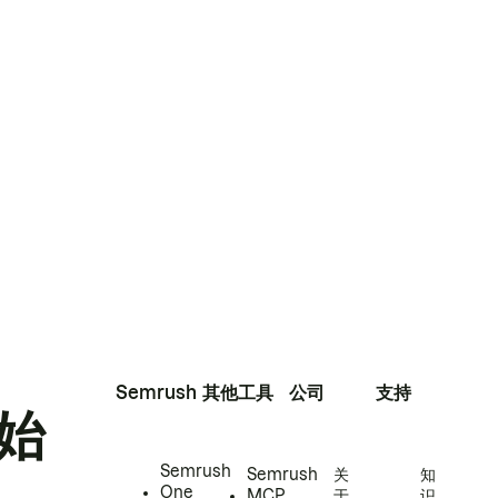
Semrush
其他工具
公司
支持
始
Semrush
Semrush
关
知
One
MCP
于
识