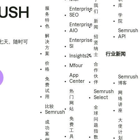
我
库
USH
服
Enterprise
们
务
SEO
学
特
新
院
Enterprise
色
闻
AIO
Semrush
解
招
API
Enterprise
h 七天。随时可
决
贤
SI
方
纳
案
行业新闻
士
Insights24
价
合
Mfour
格
作
App
伙
Semrush
免
Center
伴
博客
费
试
热
Semrush
网
用
门
Select
络
网
讲
比较
全
站
座
Semrush
球
免
问
大
成
费
题
使
功
工
指
计
案
具
数
划
例