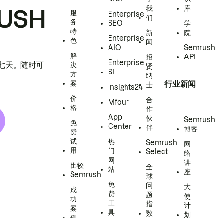
我
库
USH
服
Enterprise
们
务
SEO
学
特
新
院
Enterprise
色
闻
AIO
Semrush
解
招
API
Enterprise
h 七天。随时可
决
贤
SI
方
纳
案
行业新闻
士
Insights24
价
合
Mfour
格
作
App
伙
Semrush
免
Center
伴
博客
费
试
热
Semrush
网
用
门
Select
络
网
讲
比较
全
站
座
Semrush
球
免
问
大
成
费
题
使
功
工
指
计
案
具
数
划
例