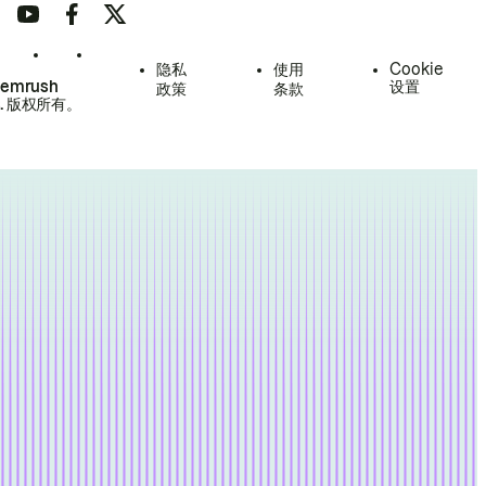
隐私
使用
Cookie
Semrush
设置
政策
条款
.
版权所有。