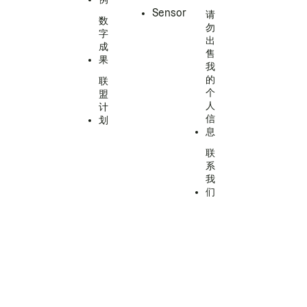
Sensor
请
数
勿
字
出
成
售
果
我
的
联
个
盟
人
计
信
划
息
联
系
我
们