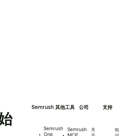
Semrush
其他工具
公司
支持
始
Semrush
Semrush
关
知
One
MCP
于
识