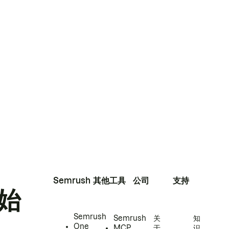
Semrush
其他工具
公司
支持
始
Semrush
Semrush
关
知
One
MCP
于
识