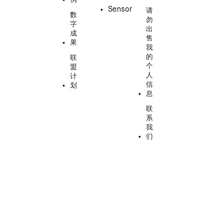
Sensor
请
数
勿
字
出
成
售
果
我
的
联
个
盟
人
计
信
划
息
联
系
我
们