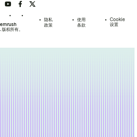
隐私
使用
Cookie
Semrush
设置
政策
条款
.
版权所有。