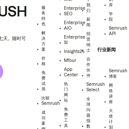
我
库
USH
服
Enterprise
们
务
SEO
学
特
新
院
Enterprise
色
闻
AIO
Semrush
解
招
API
Enterprise
h 七天。随时可
决
贤
SI
方
纳
案
行业新闻
士
Insights24
价
合
Mfour
格
作
App
伙
Semrush
免
Center
伴
博客
费
试
热
Semrush
网
用
门
Select
络
网
讲
比较
全
站
座
Semrush
球
免
问
大
成
费
题
使
功
工
指
计
案
具
数
划
例