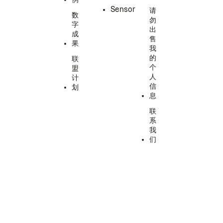
Sensor
请
数
勿
字
出
成
售
果
我
的
联
个
盟
人
计
信
划
息
联
系
我
们