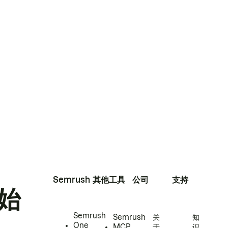
Semrush
其他工具
公司
支持
始
Semrush
Semrush
关
知
One
MCP
于
识