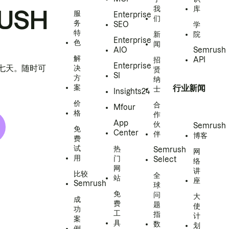
我
库
USH
服
Enterprise
们
务
SEO
学
特
新
院
Enterprise
色
闻
AIO
Semrush
解
招
API
Enterprise
h 七天。随时可
决
贤
SI
方
纳
案
行业新闻
士
Insights24
价
合
Mfour
格
作
App
伙
Semrush
免
Center
伴
博客
费
试
热
Semrush
网
用
门
Select
络
网
讲
比较
全
站
座
Semrush
球
免
问
大
成
费
题
使
功
工
指
计
案
具
数
划
例