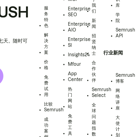
我
库
USH
服
Enterprise
们
务
SEO
学
特
新
院
Enterprise
色
闻
AIO
Semrush
解
招
API
Enterprise
h 七天。随时可
决
贤
SI
方
纳
案
行业新闻
士
Insights24
价
合
Mfour
格
作
App
伙
Semrush
免
Center
伴
博客
费
试
热
Semrush
网
用
门
Select
络
网
讲
比较
全
站
座
Semrush
球
免
问
大
成
费
题
使
功
工
指
计
案
具
数
划
例