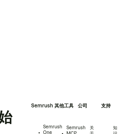
Semrush
其他工具
公司
支持
始
Semrush
Semrush
关
知
One
MCP
于
识