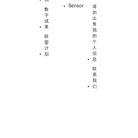
Sensor
请
数
勿
字
出
成
售
果
我
的
联
个
盟
人
计
信
划
息
联
系
我
们