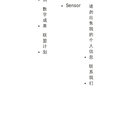
Sensor
请
数
勿
字
出
成
售
果
我
的
联
个
盟
人
计
信
划
息
联
系
我
们