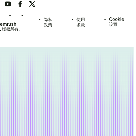
隐私
使用
Cookie
Semrush
设置
政策
条款
.
版权所有。