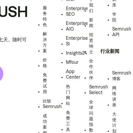
我
库
USH
服
Enterprise
们
务
SEO
学
特
新
院
Enterprise
色
闻
AIO
Semrush
解
招
API
Enterprise
h 七天。随时可
决
贤
SI
方
纳
案
行业新闻
士
Insights24
价
合
Mfour
格
作
App
伙
Semrush
免
Center
伴
博客
费
试
热
Semrush
网
用
门
Select
络
网
讲
比较
全
站
座
Semrush
球
免
问
大
成
费
题
使
功
工
指
计
案
具
数
划
例