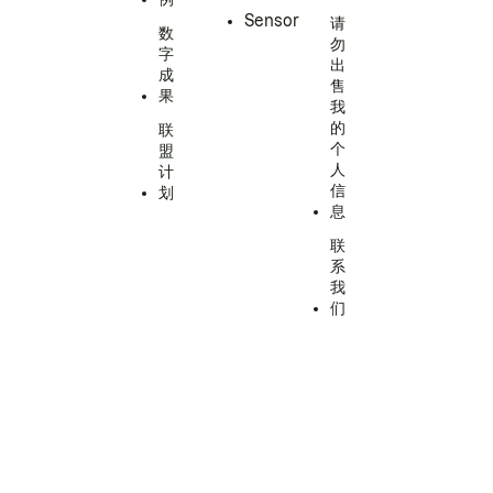
Sensor
请
数
勿
字
出
成
售
果
我
的
联
个
盟
人
计
信
划
息
联
系
我
们