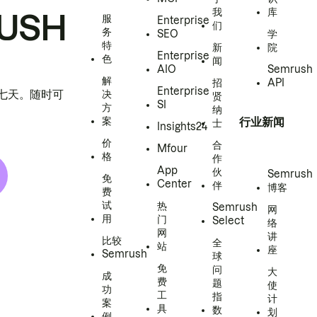
我
库
USH
服
Enterprise
们
务
SEO
学
特
新
院
Enterprise
色
闻
AIO
Semrush
解
招
API
Enterprise
h 七天。随时可
决
贤
SI
方
纳
案
行业新闻
士
Insights24
价
合
Mfour
格
作
App
伙
Semrush
免
Center
伴
博客
费
试
热
Semrush
网
用
门
Select
络
网
讲
比较
全
站
座
Semrush
球
免
问
大
成
费
题
使
功
工
指
计
案
具
数
划
例