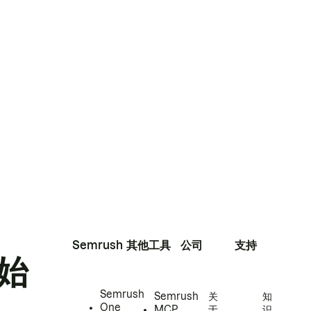
Semrush
其他工具
公司
支持
始
Semrush
Semrush
关
知
One
MCP
于
识