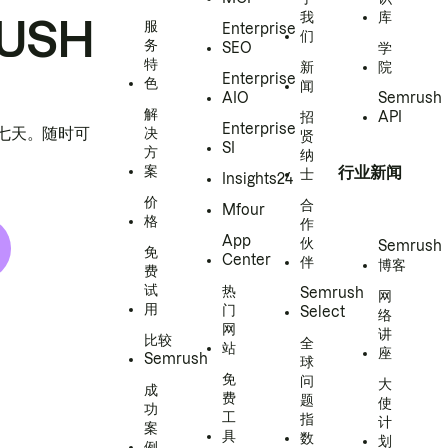
我
库
USH
服
Enterprise
们
务
SEO
学
特
新
院
Enterprise
色
闻
AIO
Semrush
解
招
API
Enterprise
h 七天。随时可
决
贤
SI
方
纳
案
行业新闻
士
Insights24
价
合
Mfour
格
作
App
伙
Semrush
免
Center
伴
博客
费
试
热
Semrush
网
用
门
Select
络
网
讲
比较
全
站
座
Semrush
球
免
问
大
成
费
题
使
功
工
指
计
案
具
数
划
例