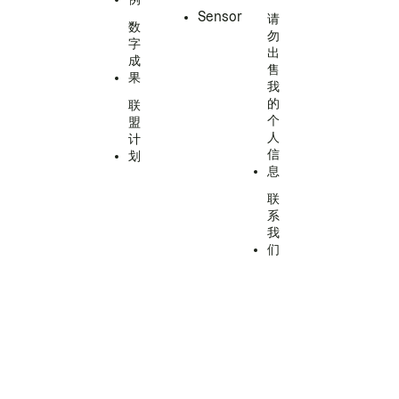
Sensor
请
数
勿
字
出
成
售
果
我
的
联
个
盟
人
计
信
划
息
联
系
我
们