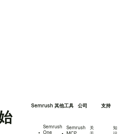
Semrush
其他工具
公司
支持
始
Semrush
Semrush
关
知
One
MCP
于
识