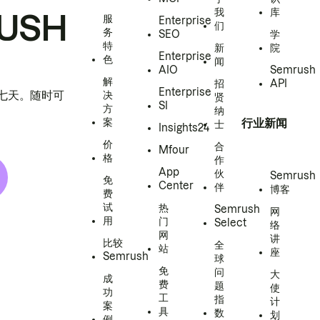
我
库
USH
服
Enterprise
们
务
SEO
学
特
新
院
Enterprise
色
闻
AIO
Semrush
解
招
API
Enterprise
h 七天。随时可
决
贤
SI
方
纳
案
行业新闻
士
Insights24
价
合
Mfour
格
作
App
伙
Semrush
免
Center
伴
博客
费
试
热
Semrush
网
用
门
Select
络
网
讲
比较
全
站
座
Semrush
球
免
问
大
成
费
题
使
功
工
指
计
案
具
数
划
例