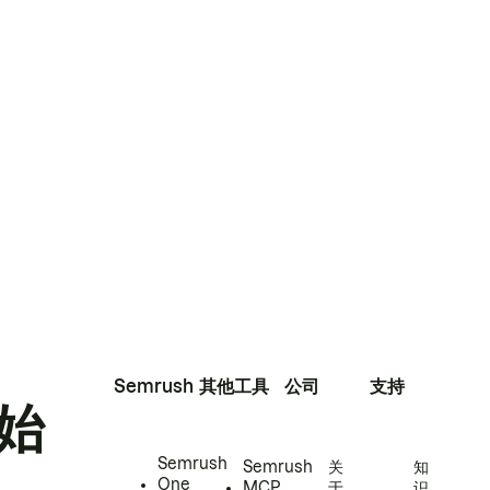
Semrush
其他工具
公司
支持
始
Semrush
Semrush
关
知
One
MCP
于
识