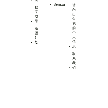
Sensor
请
数
勿
字
出
成
售
果
我
的
联
个
盟
人
计
信
划
息
联
系
我
们