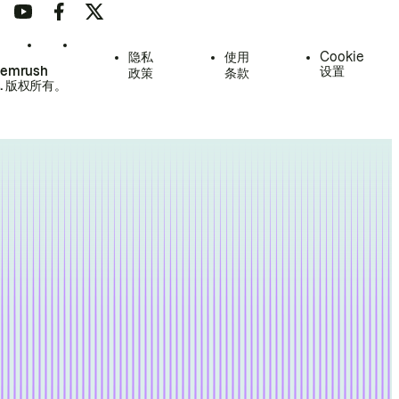
隐私
使用
Cookie
Semrush
设置
政策
条款
.
版权所有。